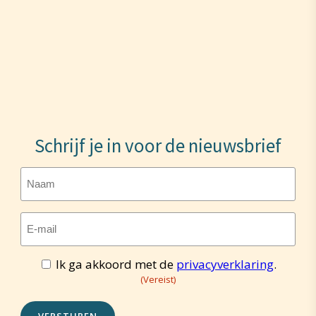
Schrijf je in voor de nieuwsbrief
Naam
E-
mailadres
(Vereist)
Ik ga akkoord met de
privacyverklaring
.
Toestemming
(Vereist)
(Vereist)