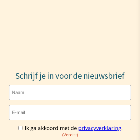
Schrijf je in voor de nieuwsbrief
Naam
E-
mailadres
(Vereist)
Ik ga akkoord met de
privacyverklaring
.
Toestemming
(Vereist)
(Vereist)