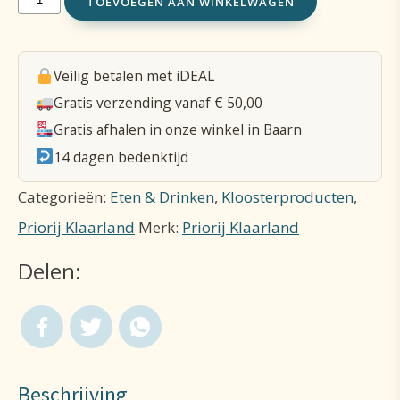
TOEVOEGEN AAN WINKELWAGEN
klein
(210
Veilig betalen met iDEAL
g)
Gratis verzending vanaf € 50,00
Rabarber-
Gratis afhalen in onze winkel in Baarn
appel
14 dagen bedenktijd
aantal
Categorieën:
Eten & Drinken
,
Kloosterproducten
,
Priorij Klaarland
Merk:
Priorij Klaarland
Delen:
Beschrijving