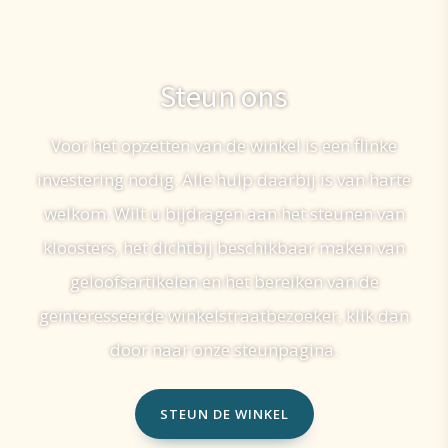
Steun ons
Voor het opzetten van de winkel is een flinke
investering nodig. Alle hulp daarbij is van harte
welkom. Wilt u bijdragen aan het steunen van
kloosters, het dichtbij beschikbaar maken van
geloofsartikelen en het bereiken van de
geïnteresseerde winkelstraatbezoeker, klik dan
door naar onze steunpagina.
STEUN DE WINKEL