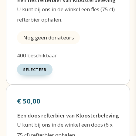
Een fles refterbier van Kloosterbeleving
Om te vieren dat we dit al begonnen zijn,
U kunt bij ons in de winkel een fles (75 cl)
bieden we als eventuele tegenprestatie een
refterbier ophalen.
Kloosterbelevingsbier aan: ideaal om te
verbroederen bij een maaltijd of om cadeau te
Nog geen donateurs
geven aan iemand die u meer
kloosterbeleving toewenst. Een uniek cadeau,
400 beschikbaar
want dit bier is in
beperkte oplage
SELECTEER
geproduceerd.
Iedere gift – groot of klein, met of zonder
€ 50,00
tegenprestatie – helpt ons deze missie
werkelijkheid te maken.
Een doos refterbier van Kloosterbeleving
Selecteer op deze pagina op welke manier u
U kunt bij ons in de winkel een doos (6 x
ons wilt steunen.
75 cl) refterbier ophalen.