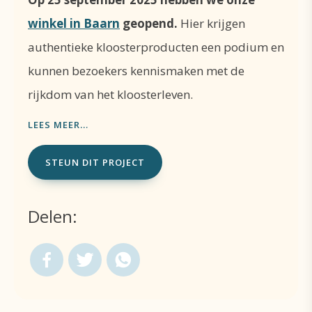
winkel in Baarn
geopend.
Hier krijgen
authentieke kloosterproducten een podium en
kunnen bezoekers kennismaken met de
rijkdom van het kloosterleven.
Omdat de ontwikkeling van de winkel
LEES MEER...
om een grote investering vraagt,
hebben we uw hulp nodig.
STEUN DIT PROJECT
Door te steunen helpt u ons:
Delen:
De winkel door te ontwikkelen
en een
gastvrije plek in te richten met
betekenisvolle producten.
Het kloosterleven zichtbaar te maken