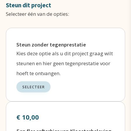
op een toegankelijke manier, juist in een
Steun dit project
Selecteer één van de opties:
drukke samenleving.
Mensen te inspireren
door kloosters te
leren kennen en een plek van rust, gebed
en inspiratie te bieden.
Steun zonder tegenprestatie
Kies deze optie als u dit project graag wilt
Kloosters te ondersteunen
door hun
steunen en hier geen tegenprestatie voor
leven en werk onder de aandacht te
hoeft te ontvangen.
brengen in de maatschappij en financiële
ondersteuning te bieden door middel van
SELECTEER
een extra afzetmarkt voor hun producten.
€ 10,00
Refterbier van Kloosterbeleving