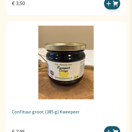
€
3,50
Confituur groot (385 g) Kweepeer
€
7,95