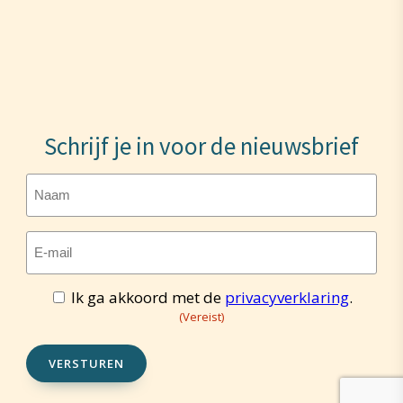
Schrijf je in voor de nieuwsbrief
Naam
E-
mailadres
(Vereist)
Ik ga akkoord met de
privacyverklaring
.
Toestemming
(Vereist)
(Vereist)
VERSTUREN