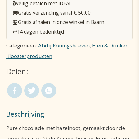
🔒
Veilig betalen met iDEAL
aantal
🚚
Gratis verzending vanaf € 50,00
🏪
Gratis afhalen in onze winkel in Baarn
↩️
14 dagen bedenktijd
Categorieën:
Abdij Koningshoeven
,
Eten & Drinken
,
Kloosterproducten
Delen:
Beschrijving
Pure chocolade met hazelnoot, gemaakt door de
monniken van Abdij Koningshoeven. Eenvoudig en