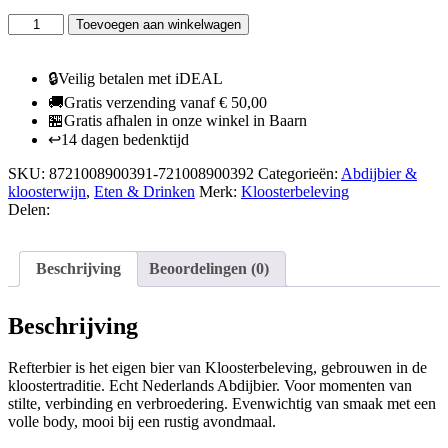
Refterbier
Toevoegen aan winkelwagen
Kloosterbeleving
-
doos
🔒
Veilig betalen met iDEAL
van
🚚
Gratis verzending vanaf € 50,00
6
🏪
Gratis afhalen in onze winkel in Baarn
flessen
↩️
14 dagen bedenktijd
aantal
SKU:
8721008900391-721008900392
Categorieën:
Abdijbier &
kloosterwijn
,
Eten & Drinken
Merk:
Kloosterbeleving
Delen:
Beschrijving
Beoordelingen (0)
Beschrijving
Refterbier is het eigen bier van Kloosterbeleving, gebrouwen in de
kloostertraditie. Echt Nederlands Abdijbier. Voor momenten van
stilte, verbinding en verbroedering. Evenwichtig van smaak met een
volle body, mooi bij een rustig avondmaal.