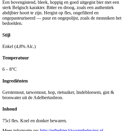
Een bovengistend, bleek, hoppig en goed uitgegist bier met een
sterk Belgisch karakter. Bitter en droog, zoals een authentiek
abdijbier hoort te zijn. Hergist op fles, ongefilterd en
ongepasteuriseerd — puur en ongepolijst, zoals de monniken het
bedoelden.
Stijl
Enkel (4,8% Alc.)
Temperatuur
6 – 8°C
Ingrediënten
Gerstemout, tarwemout, hop, rietsuiker, lindebloesem, gist &
bronwater uit de Adelbertusbron.
Inhoud
75cl fles. Koel en donker bewaren.
Meer informatie op:
http://refterbier.kloosterbeleving.nl