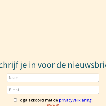
chrijf je in voor de nieuwsbri
Naam
E-
mailadres
(Vereist)
Ik ga akkoord met de
privacyverklaring
.
Toestemming
(Vereist)
(Vereist)