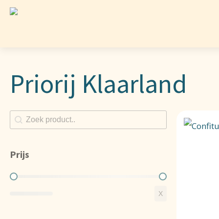
Priorij Klaarland
Zoeken shop
Search content
Prijs
Prijs
X