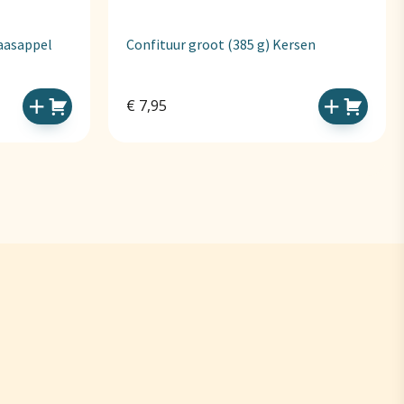
naasappel
Confituur groot (385 g) Kersen
€
7,95