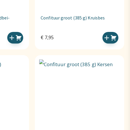
dbei-
Confituur groot (385 g) Kruisbes
€
7,95