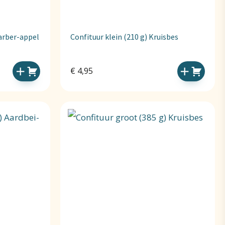
barber-appel
Confituur klein (210 g) Kruisbes
€
4,95