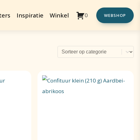
ters
Inspiratie
Winkel
0
WEBSHOP
Sorteer shop
Sort content