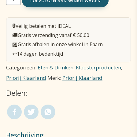
TOEVOEGEN AAN WINKELWAGEN
groot
(385
🔒
Veilig betalen met iDEAL
g)
🚚
Gratis verzending vanaf € 50,00
Rabarber-
🏪
Gratis afhalen in onze winkel in Baarn
appel
↩️
14 dagen bedenktijd
aantal
Categorieën:
Eten & Drinken
,
Kloosterproducten
,
Priorij Klaarland
Merk:
Priorij Klaarland
Delen:
Beschrijving