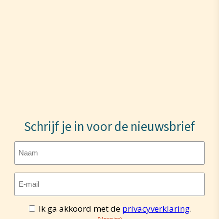
Schrijf je in voor de nieuwsbrief
Naam
E-
mailadres
(Vereist)
Ik ga akkoord met de
privacyverklaring
.
Toestemming
(Vereist)