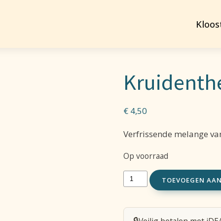
Kloos
Kruidenth
€
4,50
Verfrissende melange van 
Op voorraad
Kruidenthee
TOEVOEGEN AA
Zonnelied
aantal
🔒
Veilig betalen met iDE