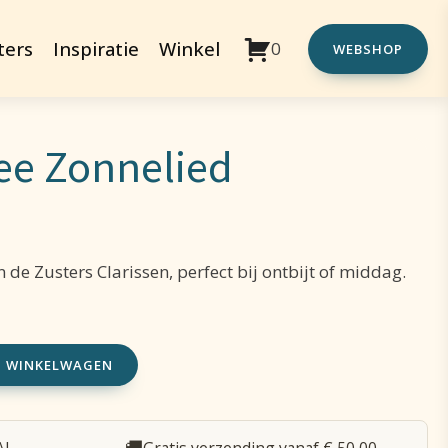
ters
Inspiratie
Winkel
0
WEBSHOP
ee Zonnelied
de Zusters Clarissen, perfect bij ontbijt of middag.
N WINKELWAGEN
🚚
AL
Gratis verzending vanaf € 50,00