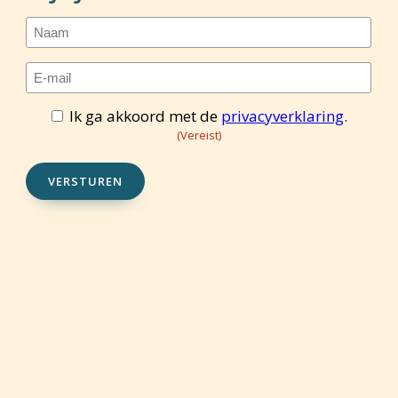
Naam
E-
mailadres
(Vereist)
Ik ga akkoord met de
privacyverklaring
.
Toestemming
(Vereist)
(Vereist)
VERSTUREN