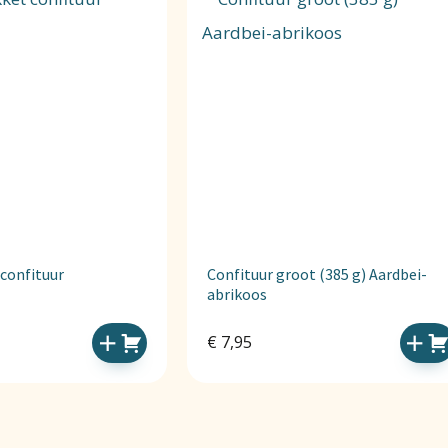
confituur
Confituur groot (385 g) Aardbei-
abrikoos
€
7,95