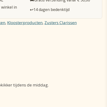
 winkel in
↩️
14 dagen bedenktijd
ken
,
Kloosterproducten
,
Zusters Clarissen
pkikker tijdens de middag.