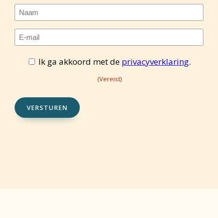
Naam
E-
mailadres
Toestemming
Ik ga akkoord met de
privacyverklaring
.
(Vereist)
(Vereist)
(Vereist)