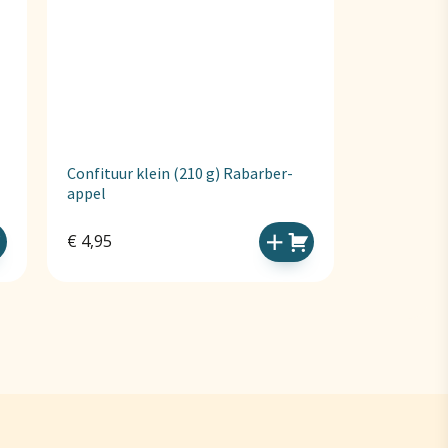
Confituur klein (210 g) Rabarber-
appel
€
4,95