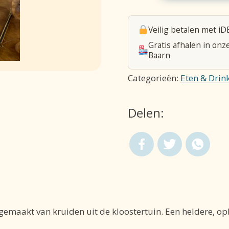
Vreugde
van
Veilig betalen met iD
de
Gratis afhalen in onz
oogst
Baarn
aantal
Categorieën:
Eten & Drin
Delen:
gemaakt van kruiden uit de kloostertuin. Een heldere, o