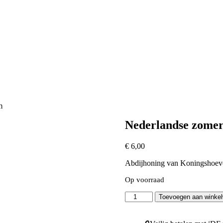
m
Nederlandse zomer
€
6,00
Abdijhoning van Koningshoeve
Op voorraad
Nederlandse
Toevoegen aan winke
zomerhoning
klein
250