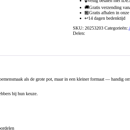
🔒
Veilig betalen met iD
gram
🚚
Gratis verzending van
aantal
🏪
Gratis afhalen in onze
↩️
14 dagen bedenktijd
SKU:
20253203
Categorieën:
Delen:
mensmaak als de grote pot, maar in een kleiner formaat — handig om 
ebbers bij hun keuze.
oordelen