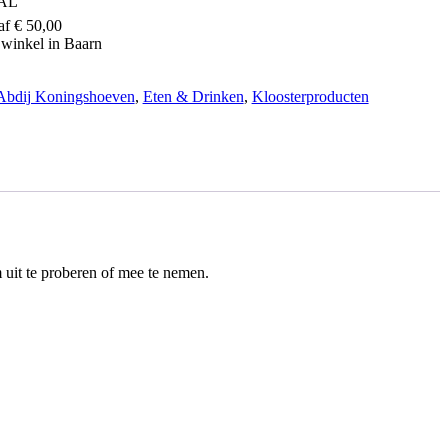
EAL
af € 50,00
 winkel in Baarn
Abdij Koningshoeven
,
Eten & Drinken
,
Kloosterproducten
uit te proberen of mee te nemen.