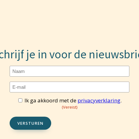
chrijf je in voor de nieuwsbri
Naam
E-
mailadres
(Vereist)
Ik ga akkoord met de
privacyverklaring
.
Toestemming
(Vereist)
(Vereist)