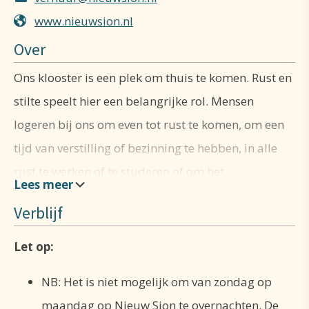
www.nieuwsion.nl
Over
Ons klooster is een plek om thuis te komen. Rust en
stilte speelt hier een belangrijke rol. Mensen
logeren bij ons om even tot rust te komen, om een
tijd van verstilling of bezinning te hebben, in alle
rust te werken of te studeren of om het
(gebeds)ritme van het klooster te ervaren. Of omdat
Verblijf
het eigen hart vaak pas te horen is als het wat
langer stil is. Verbinden met de natuur om ons heen
Let op:
kan goed in de prachtige bosrijke omgeving van het
NB: Het is niet mogelijk om van zondag op
klooster. Voel je welkom in Klooster Nieuw Sion!
maandag op Nieuw Sion te overnachten. De