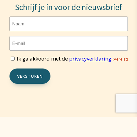
Schrijf je in voor de nieuwsbrief
Naam
E-
mailadres
(Vereist)
Ik ga akkoord met de
privacyverklaring
.
(Vereist)
Toestemming
(Vereist)