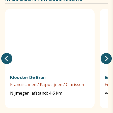
Klooster De Bron
Emm
Franciscanen / Kapucijnen / Clarissen
Fran
Nijmegen, afstand: 4.6 km
Velp