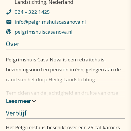
Landstichting, Nederland
024 – 322 1425
info@pelgrimshuiscasanova.nl
pelgrimshuiscasanova.nl
Over
Pelgrimshuis Casa Nova is een retraitehuis,
bezinningsoord en pension in één, gelegen aan de
rand van het dorp Heilig Landstichting.
Temidden van de jachtigheid en drukte van onze
moderne samenleving wordt het steeds moeilijker
Verblijf
om de rust en de stilte te vinden.
Het Pelgrimshuis biedt hier een rustpunt.
Het Pelgrimshuis beschikt over een 25-tal kamers.