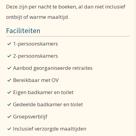
Deze zijn per nacht te boeken, al dan niet inclusief
Verscholen in de heuvelige bossen van de gemeente
ontbijt of warme maaltijd.
Berg en Dal is het huis een oase van rust temidden
Faciliteiten
van prachtig natuurschoon. Ondanks dat het huis
1-persoonskamers
op fietsafstand van het centrum van Nijmegen ligt,
is hier ruimte voor rust, bezinning of simpelweg
2-persoonskamers
genieten van wat de omgeving te bieden heeft.
Aanbod georganiseerde retraites
Boeken kan zowel in individueel als in
Bereikbaar met OV
groepsverband.
Eigen badkamer en toilet
Gedeelde badkamer en toilet
Groepsverblijf
Inclusief verzorgde maaltijden