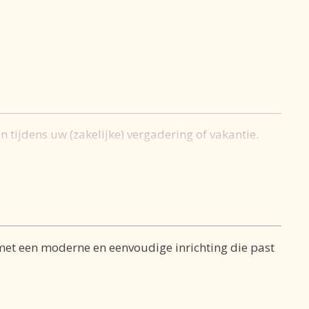
n tijdens uw (zakelijke) vergadering of vakantie.
et een moderne en eenvoudige inrichting die past