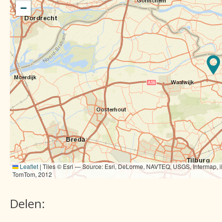
−
Leaflet
|
Tiles © Esri — Source: Esri, DeLorme, NAVTEQ, USGS, Intermap, i
TomTom, 2012
Delen: