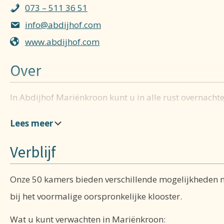
073 – 511 36 51
info@abdijhof.com
www.abdijhof.com
Over
In Abdijhof Mariënkroon kunt u in alle rust overnachte
Verblijf
Onze 50 kamers bieden verschillende mogelijkheden m
bij het voormalige oorspronkelijke klooster.
Wat u kunt verwachten in Mariënkroon: