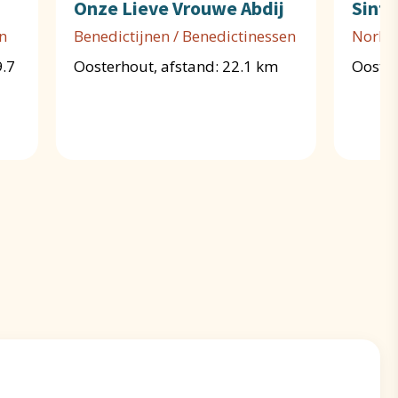
Onze Lieve Vrouwe Abdij
Sint 
n
Benedictijnen / Benedictinessen
Norber
9.7
Oosterhout, afstand: 22.1 km
Ooster