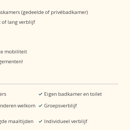
nskamers (gedeelde of privébadkamer)
f lang verblijf
e mobiliteit
ngementen!
ers
Eigen badkamer en toilet
inderen welkom
Groepsverblijf
rgde maaltijden
Individueel verblijf