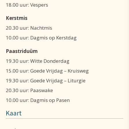
Iedereen is welkom: studenten, gezinnen met
18.00 uur: Vespers
kinderen, pelgrims… We verlangen wel van onze
Kerstmis
gasten dat ze dagelijks deelnemen aan één van de
20.30 uur: Nachtmis
gebedsdiensten van de abdijgemeenschap.
10.00 uur: Dagmis op Kerstdag
Ook daggroepen kunnen gebruik maken van het
Paastriduüm
gastenkwartier van de abdij voor vergaderingen,
19.30 uur: Witte Donderdag
conferenties en bezinningen.
15.00 uur: Goede Vrijdag – Kruisweg
19.30 uur: Goede Vrijdag – Liturgie
20.30 uur: Paaswake
10.00 uur: Dagmis op Pasen
Kaart