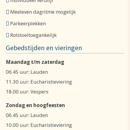
Individueel verblijf
kan worden voor persoonlijk gebed of voor
Meeleven dagritme mogelijk
vieringen in groepsverband.
Parkeerplekken
Zowel enkelingen als groepen die komen voor een
Rolstoeltoegankelijk
tijd van bezinning en gebed zijn van harte welkom.
Gebedstijden en vieringen
In beide gevallen kan men een eigen programma
Maandag t/m zaterdag
volgen met eigen begeleiding, of men kan een
06.45 uur: Lauden
beroep doen op een lid van de abdijgemeenschap
11.30 uur: Eucharistieviering
voor een conferentie of gesprek (via de
18.00 uur: Vespers
gastenpater), of men kan aansluiten bij de
initiatieven die georganiseerd worden door de
Zondag en hoogfeesten
abdijgemeenschap.
06.45 uur: Lauden
10.00 uur: Eucharistieviering