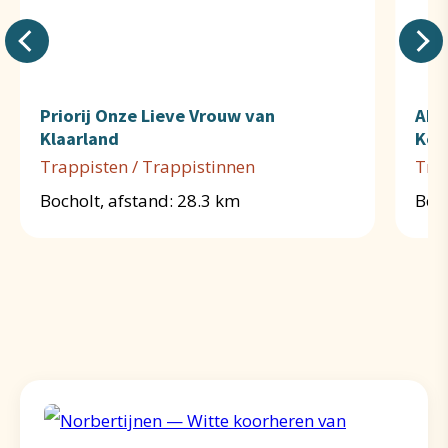
Priorij Onze Lieve Vrouw van
Abd
Klaarland
Kon
Trappisten / Trappistinnen
Tra
Bocholt, afstand: 28.3 km
Berk