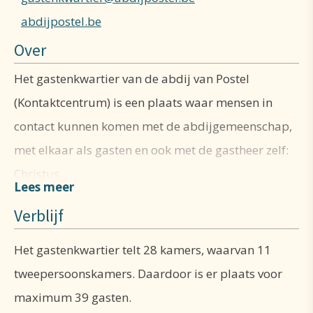
abdijpostel.be
Over
Het gastenkwartier van de abdij van Postel
(Kontaktcentrum) is een plaats waar mensen in
contact kunnen komen met de abdijgemeenschap,
met elkaar als gasten en ook met de gastheer zelf:
Christus..
Verblijf
Het gastenkwartier telt 28 kamers, waarvan 11
tweepersoonskamers. Daardoor is er plaats voor
Het gastenkwartier telt 28 kamers, waarvan 11
maximum 39 gasten. Er is het nodige sanitair,
tweepersoonskamers. Daardoor is er plaats voor
voorzien van enkele doucheruimtes. Er is ook een
maximum 39 gasten.
eigen sanitaire ruimte voor rolstoelgebruikers. Het