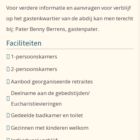
Voor verdere informatie en aanvragen voor verblijf
gastenkwartier is trouwens helemaal
op het gastenkwartier van de abdij kan men terecht
rolstoeltoegankelijk.
bij: Pater Benny Berrens, gastenpater.
Het gastenkwartier beschikt over de erkenning
Faciliteiten
‘Toerisme voor Allen’ van de Vlaamse overheid.
1-persoonskamers
Er zijn 3 conferentiezalen voor ontvangst van
2-persoonskamers
groepen. Beamer en scherm, alsook
Aanbod georganiseerde retraites
internetaansluiting zijn beschikbaar.
Deelname aan de gebedstijden/
Eucharistievieringen
In de recreatiezaal kan men gezellig samenzijn en
Gedeelde badkamer en toilet
genieten van het Postelse abdijbier.
Gezinnen met kinderen welkom
Bij het gastenkwartier is er een kapel die gebruikt