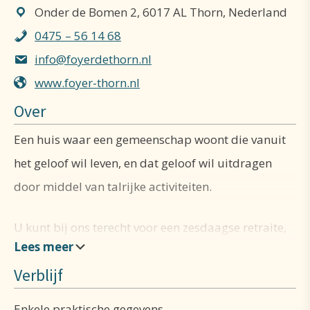
Onder de Bomen 2, 6017 AL Thorn, Nederland
0475 – 56 14 68
info@foyerdethorn.nl
www.foyer-thorn.nl
Over
Een huis waar een gemeenschap woont die vanuit
het geloof wil leven, en dat geloof wil uitdragen
door middel van talrijke activiteiten.
U kunt bij ons terecht voor een zesdaagse retraite,
een weekend in stilte of voor een stille dag.
Verblijf
Deze retraites, weekenden en stille dagen worden
Enkele praktische gegevens