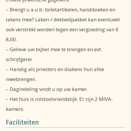
gegeven vanuit een katholieke overtuiging, maar
– Brengt u a.u.b. toiletartikelen, handdoeken en
zijn open voor een ieder die dit gedachtengoed wil
lakens mee? Laken-/ dekbedpakket kan eventueel
leren kennen of zijn geloof wil verdiepen.
ook verstrekt worden tegen een vergoeding van €
8,00.
Kenmerkend voor al deze activiteiten zijn:
– Gelieve uw bijbel mee te brengen en evt.
dagelijkse Eucharistie, inleidingen, stille tijd en
schrijfgerei.
aanbidding.
– Handig als priesters en diakens hun albe
Ons huis is gelegen in een landelijke omgeving, met
meebrengen.
een eigen domein van ruim 5 ha, bestaande uit
– Dagindeling vindt u op uw kamer.
tuin, bos en weiland, en met voldoende
– Het huis is rolstoelvriendelijk. Er zijn 2 MIVA-
wandelpaden om de benen te strekken en van de
kamers.
natuur te genieten. In het fotoalbum kunt u alvast
Faciliteiten
een kijkje nemen!