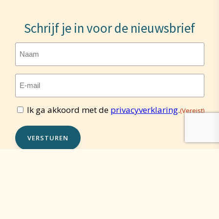
Schrijf je in voor de nieuwsbrief
Naam
E-
mailadres
(Vereist)
Ik ga akkoord met de
privacyverklaring
.
(Vereist)
Toestemming
(Vereist)