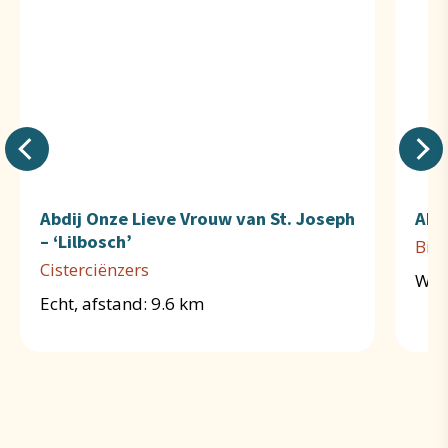
Abdij Onze Lieve Vrouw van St. Joseph
Abd
– ‘Lilbosch’
Birg
Cisterciënzers
Weer
Echt, afstand: 9.6 km