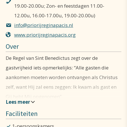
19.00-20.00u; Zon- en feestdagen 11.00-
12.00u, 16.00-17.00u, 19.00-20.00u)
info@priorijreginapacis.nl
www.priorijreginapacis.org
Over
D
e Regel van Sint Benedictus zegt over de
gastvrijheid iets opmerkelijks: “Alle gasten die
aankomen moeten worden ontvangen als Christus
zelf, want Hij zal eens zeggen: Ik kwam als gast en
Gij hebt Mij opgenomen”.
Faciliteiten
Gedurende bijna het hele jaar (niet in augustus)
biedt ons klooster ge­legen­heid voor een korte of
1-persoonskamers