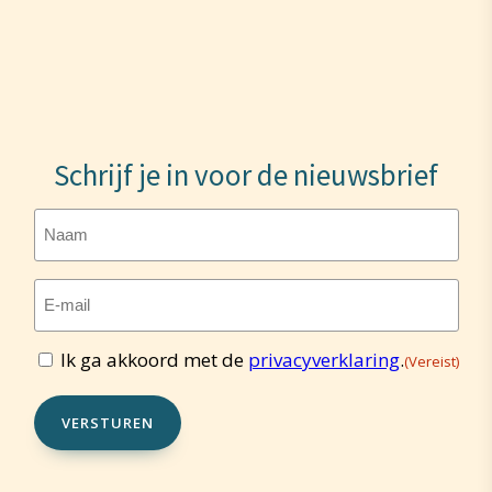
Schrijf je in voor de nieuwsbrief
Naam
E-
mailadres
(Vereist)
Ik ga akkoord met de
privacyverklaring
.
(Vereist)
Toestemming
(Vereist)