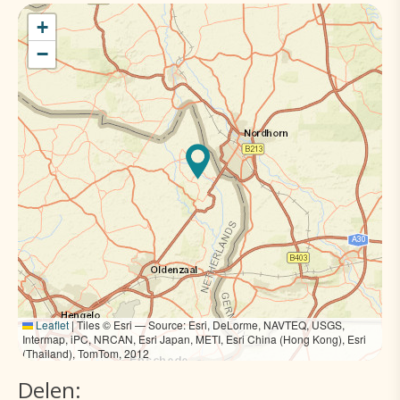
+
−
Leaflet
|
Tiles © Esri — Source: Esri, DeLorme, NAVTEQ, USGS,
Intermap, iPC, NRCAN, Esri Japan, METI, Esri China (Hong Kong), Esri
(Thailand), TomTom, 2012
Delen: