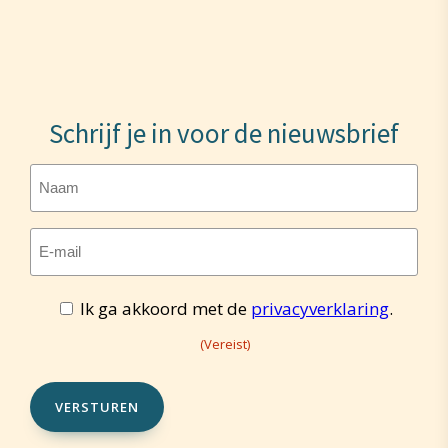
Schrijf je in voor de nieuwsbrief
Naam
E-
mailadres
Toestemming
Ik ga akkoord met de
privacyverklaring
.
(Vereist)
(Vereist)
(Vereist)