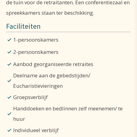
de tuin voor de retraitanten. Een conferentiezaal en
volwassenen, mannen en vrouwen, groepen en
spreekkamers staan ter beschikking.
enkelingen terecht om zich enkele dagen terug te
Faciliteiten
trekken en te bezinnen.
1-persoonskamers
Voor allen is het contact met de abdij, hoe kort ook,
2-persoonskamers
een gelegenheid om als in een glimp te zien dat
Aanbod georganiseerde retraites
onder de oppervlakte van het dagelijks leven op
Deelname aan de gebedstijden/
aarde Gods Rijk reeds verborgen aanwezig is.
Eucharistievieringen
Groepsverblijf
Handdoeken en bedlinnen zelf meenemen/ te
huur
Individueel verblijf