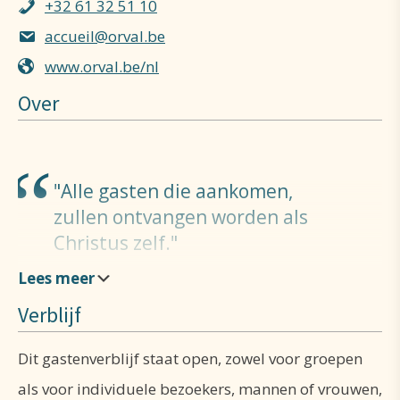
+32 61 32 51 10
accueil@orval.be
www.orval.be/nl
Over
Alle gasten die aankomen,
zullen ontvangen worden als
Christus zelf.
Heilige Benedictus
Verblijf
Een klooster is geen eiland, geen op zich gesloten
Dit gastenverblijf staat open, zowel voor groepen
wereldje. Van bij het begin wou Benedictus een
als voor individuele bezoekers, mannen of vrouwen,