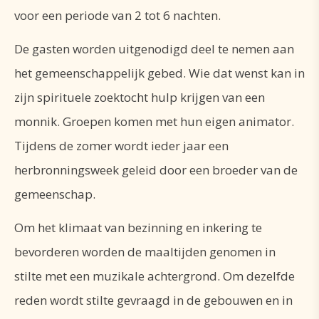
open gemeenschap, die zich verbonden wist met de
voor een periode van 2 tot 6 nachten.
samenleving om haar heen en met de lokale Kerk.
In ieder die tot ons komt Christus herkennen :
De gasten worden uitgenodigd deel te nemen aan
daartoe worden wij, monniken, uitgenodigd.
het gemeenschappelijk gebed. Wie dat wenst kan in
zijn spirituele zoektocht hulp krijgen van een
Sommige mensen komen materiële hulp vragen.
monnik. Groepen komen met hun eigen animator.
Anderen willen op de een of andere manier
Tijdens de zomer wordt ieder jaar een
gesteund worden bij hun geestelijke zoektocht. Ze
herbronningsweek geleid door een broeder van de
komen met ons meebidden in de eucharistie of in
gemeenschap.
het getijdengebed. Ze kunnen met een monnik
spreken die naar hen luistert en op hun vragen
Om het klimaat van bezinning en inkering te
antwoordt of ze komen enkele dagen doorbrengen
bevorderen worden de maaltijden genomen in
in een omgeving die hun stilte en schoonheid biedt.
stilte met een muzikale achtergrond. Om dezelfde
reden wordt stilte gevraagd in de gebouwen en in
In het gastenverblijf kunnen jongeren en