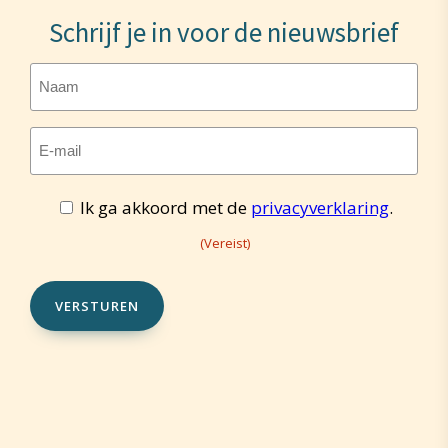
Schrijf je in voor de nieuwsbrief
Naam
E-
mailadres
Toestemming
Ik ga akkoord met de
privacyverklaring
.
(Vereist)
(Vereist)
(Vereist)