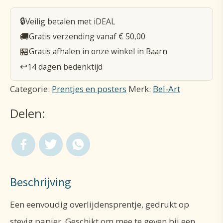
aantal
🔒
Veilig betalen met iDEAL
🚚
Gratis verzending vanaf € 50,00
🏪
Gratis afhalen in onze winkel in Baarn
↩️
14 dagen bedenktijd
Categorie:
Prentjes en posters
Merk:
Bel-Art
Delen:
Beschrijving
Een eenvoudig overlijdensprentje, gedrukt op
stevig papier. Geschikt om mee te geven bij een