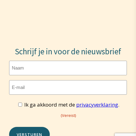
Schrijf je in voor de nieuwsbrief
Naam
E-
mailadres
Toestemming
Ik ga akkoord met de
privacyverklaring
.
(Vereist)
(Vereist)
(Vereist)