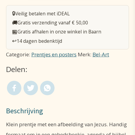
aantal
🔒
Veilig betalen met iDEAL
🚚
Gratis verzending vanaf € 50,00
🏪
Gratis afhalen in onze winkel in Baarn
↩️
14 dagen bedenktijd
Categorie:
Prentjes en posters
Merk:
Bel-Art
Delen:
Beschrijving
Klein prentje met een afbeelding van Jezus. Handig
formaat om in een gebedshoekje, agenda of bijbel