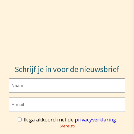
Schrijf je in voor de nieuwsbrief
Naam
E-
mailadres
(Vereist)
Ik ga akkoord met de
privacyverklaring
.
Toestemming
(Vereist)
(Vereist)