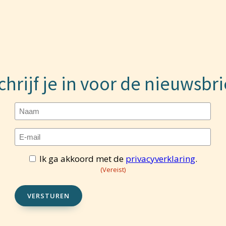
chrijf je in voor de nieuwsbri
Naam
E-
mailadres
(Vereist)
Ik ga akkoord met de
privacyverklaring
.
Toestemming
(Vereist)
(Vereist)
VERSTUREN