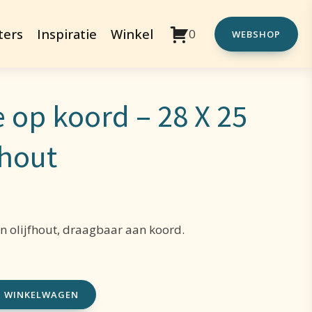
ters
Inspiratie
Winkel
0
WEBSHOP
e op koord – 28 X 25
fhout
n olijfhout, draagbaar aan koord.
N WINKELWAGEN