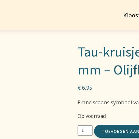
Kloos
Tau-kruisj
mm – Olij
€
6,95
Franciscaans symbool va
Op voorraad
Tau-
TOEVOEGEN AA