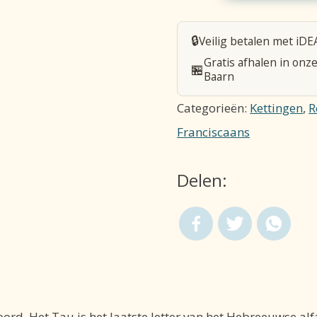
kruisje
op
🔒
Veilig betalen met iDE
koord
Gratis afhalen in onze
🏪
-
Baarn
28
Categorieën:
Kettingen
,
R
X
Franciscaans
25
mm
Delen:
-
Olijfhout
aantal
oord. Het Tau is het laatste letter van het Hebreeuwse al