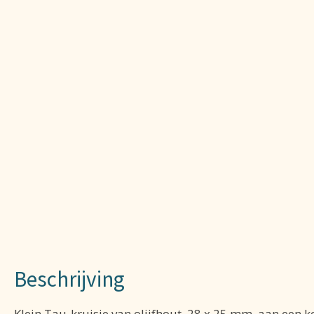
Beschrijving
Klein Tau-kruisje van olijfhout, 28 x 25 mm, aan een k