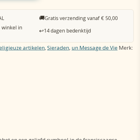
🚚
AL
Gratis verzending vanaf € 50,00
 winkel in
↩️
14 dagen bedenktijd
eligieuze artikelen
,
Sieraden
,
un Message de Vie
Merk:
fabet en een geliefd symbool in de franciscaanse