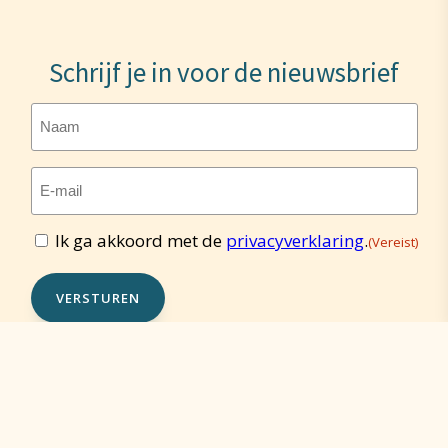
Schrijf je in voor de nieuwsbrief
Naam
E-
mailadres
(Vereist)
Ik ga akkoord met de
privacyverklaring
.
(Vereist)
Toestemming
(Vereist)