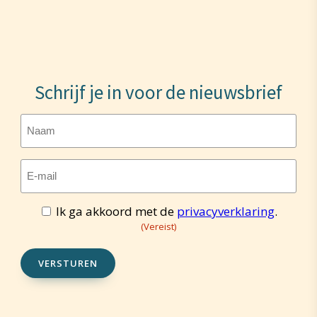
Schrijf je in voor de nieuwsbrief
Naam
E-
mailadres
(Vereist)
Ik ga akkoord met de
privacyverklaring
.
Toestemming
(Vereist)
(Vereist)
VERSTUREN