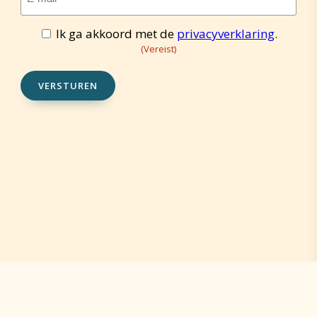
mailadres
(Vereist)
Ik ga akkoord met de
privacyverklaring
.
Toestemming
(Vereist)
(Vereist)
VERSTUREN