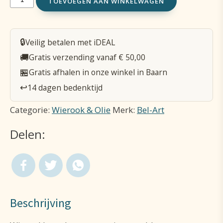
TOEVOEGEN AAN WINKELWAGEN
-
H
🔒
Veilig betalen met iDEAL
8
🚚
Gratis verzending vanaf € 50,00
cm
🏪
Gratis afhalen in onze winkel in Baarn
-
↩️
14 dagen bedenktijd
Messing
Categorie:
Wierook & Olie
Merk:
Bel-Art
blauw
Delen:
aantal
Beschrijving