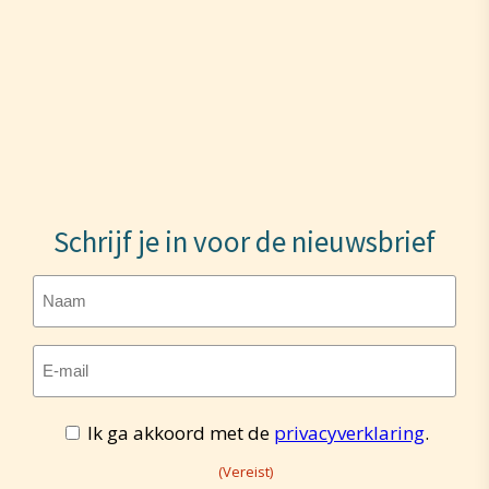
Schrijf je in voor de nieuwsbrief
Naam
E-
mailadres
Toestemming
Ik ga akkoord met de
privacyverklaring
.
(Vereist)
(Vereist)
(Vereist)