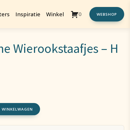
ters
Inspiratie
Winkel
0
WEBSHOP
e Wierookstaafjes – H
N WINKELWAGEN