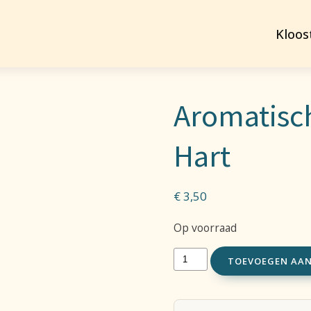
Kloos
Aromatisch
Hart
€
3,50
Op voorraad
Aromatische
TOEVOEGEN AA
Wierookstaafjes
-