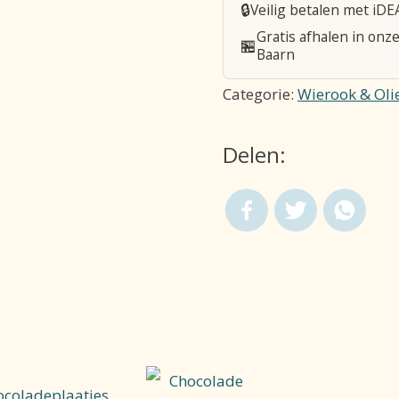
🔒
Veilig betalen met iDE
H
Gratis afhalen in onze
🏪
Hart
Baarn
aantal
Categorie:
Wierook & Oli
Delen: