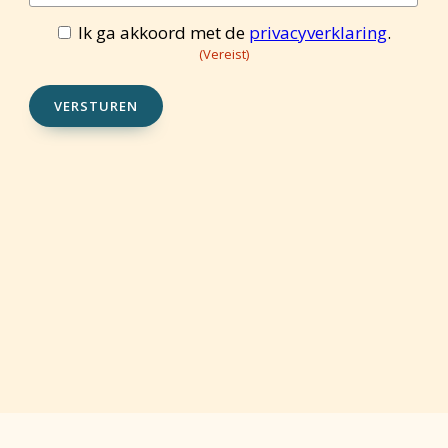
mailadres
(Vereist)
Ik ga akkoord met de
privacyverklaring
.
Toestemming
(Vereist)
(Vereist)
VERSTUREN