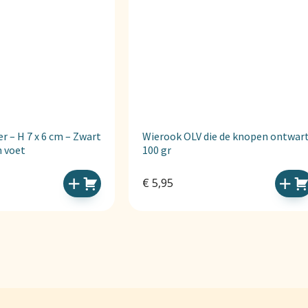
 – H 7 x 6 cm – Zwart
Wierook OLV die de knopen ontwar
n voet
100 gr
€
5,95