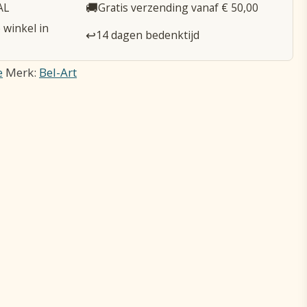
🚚
AL
Gratis verzending vanaf € 50,00
 winkel in
↩️
14 dagen bedenktijd
e
Merk:
Bel-Art