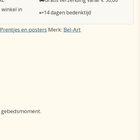
 winkel in
↩️
14 dagen bedenktijd
,
Prentjes en posters
Merk:
Bel-Art
en gebedsmoment.