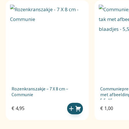
Rozenkranszakje – 7 X 8 cm –
Communieprent
Communie
met afbeelding
5,5x15cm
€
4,95
€
1,00