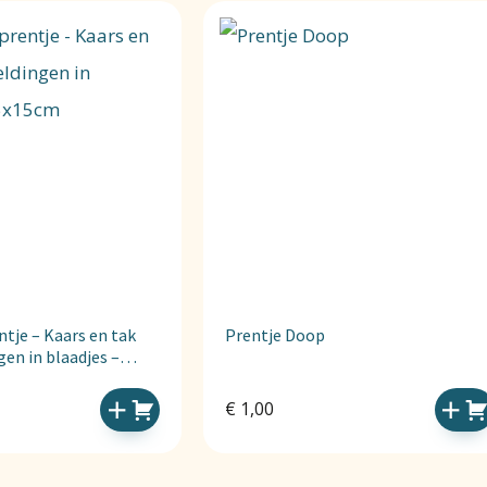
je – Kaars en tak
Prentje Doop
en in blaadjes –
€
1,00