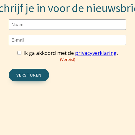
chrijf je in voor de nieuwsbri
Naam
E-
mailadres
(Vereist)
Ik ga akkoord met de
privacyverklaring
.
Toestemming
(Vereist)
(Vereist)
VERSTUREN