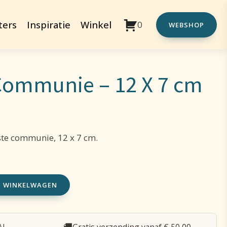
ters
Inspiratie
Winkel
0
WEBSHOP
 Communie – 12 X 7 cm
rste communie, 12 x 7 cm.
N WINKELWAGEN
🚚
AL
Gratis verzending vanaf € 50,00