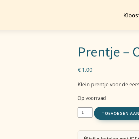
Kloos
Prentje –
€
1,00
Klein prentje voor de ee
Op voorraad
Prentje
TOEVOEGEN AA
-
Communie
🔒
Veilig betalen met iDE