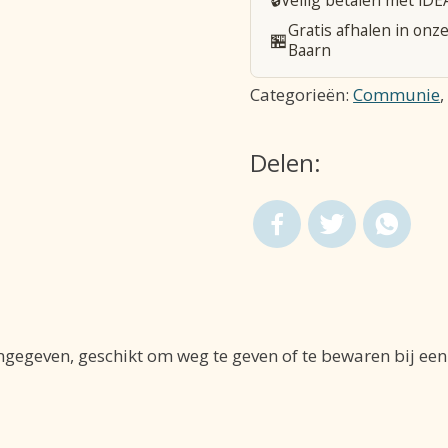
-
Gratis afhalen in onze
🏪
12
Baarn
X
Categorieën:
Communie
7
cm
Delen:
aantal
mgegeven, geschikt om weg te geven of te bewaren bij e