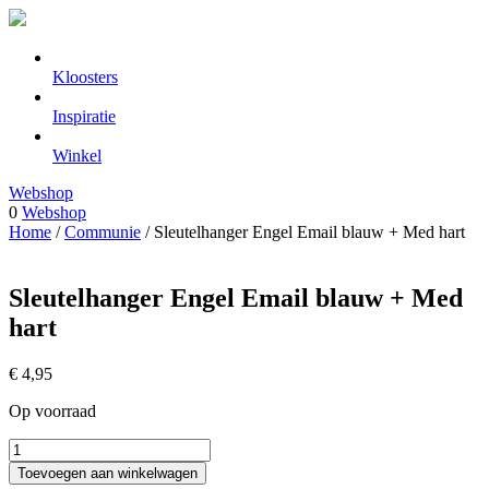
Kloosters
Inspiratie
Winkel
Webshop
0
Webshop
Home
/
Communie
/ Sleutelhanger Engel Email blauw + Med hart
Sleutelhanger Engel Email blauw + Med
hart
€
4,95
Op voorraad
Sleutelhanger
Engel
Toevoegen aan winkelwagen
Email