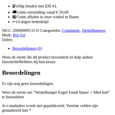
blauw
🔒
Veilig betalen met iDEAL
+
🚚
Gratis verzending vanaf € 50,00
Med
🏪
Gratis afhalen in onze winkel in Baarn
hart
↩️
14 dagen bedenktijd
aantal
SKU:
2000000913131
Categorieën:
Communie
,
Sleutelhangers
Merk:
Bel-Art
Delen:
Beoordelingen (0)
Wees de eerste die dit product beoordeelt en help andere
kloosterliefhebbers bij hun keuze.
Beoordelingen
Er zijn nog geen beoordelingen.
Wees de eerste om “Sleutelhanger Engel Email blauw + Med hart”
te beoordelen
Je e-mailadres wordt niet gepubliceerd.
Vereiste velden zijn
gemarkeerd met
*