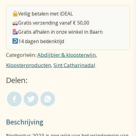
aantal
Veilig betalen met iDEAL
Gratis verzending vanaf € 50,00
Gratis afhalen in onze winkel in Baarn
14 dagen bedenktijd
Categorieën:
Abdijbier & kloosterwijn
,
Kloosterproducten
,
Sint Catharinadal
Delen:
Beschrijving
Norbertus 2023 is een wijn van het wijndomein van