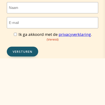
Naam
E-
mailadres
(Vereist)
Ik ga akkoord met de
privacyverklaring
.
Toestemming
(Vereist)
(Vereist)
VERSTUREN