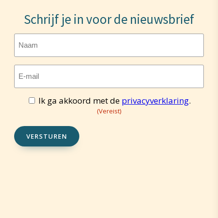
Schrijf je in voor de nieuwsbrief
Naam
E-
mailadres
(Vereist)
Ik ga akkoord met de
privacyverklaring
.
Toestemming
(Vereist)
(Vereist)
VERSTUREN