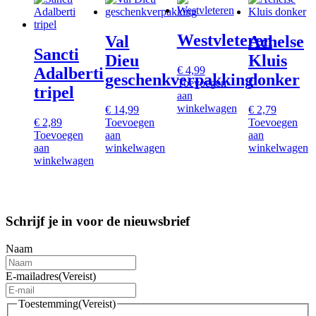
Westvleteren
Val
Achelse
Sancti
Dieu
Kluis
€
4,99
Adalberti
geschenkverpakking
donker
Toevoegen
tripel
aan
winkelwagen
€
14,99
€
2,79
€
2,89
Toevoegen
Toevoegen
Toevoegen
aan
aan
aan
winkelwagen
winkelwagen
winkelwagen
Schrijf je in voor de nieuwsbrief
Naam
E-mailadres
(Vereist)
Toestemming
(Vereist)