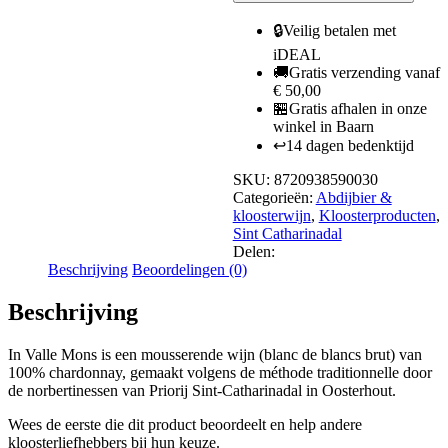
Mons
aantal
🔒
Veilig betalen met
iDEAL
🚚
Gratis verzending vanaf
€ 50,00
🏪
Gratis afhalen in onze
winkel in Baarn
↩️
14 dagen bedenktijd
SKU:
8720938590030
Categorieën:
Abdijbier &
kloosterwijn
,
Kloosterproducten
,
Sint Catharinadal
Delen:
Beschrijving
Beoordelingen (0)
Beschrijving
In Valle Mons is een mousserende wijn (blanc de blancs brut) van
100% chardonnay, gemaakt volgens de méthode traditionnelle door
de norbertinessen van Priorij Sint-Catharinadal in Oosterhout.
Wees de eerste die dit product beoordeelt en help andere
kloosterliefhebbers bij hun keuze.