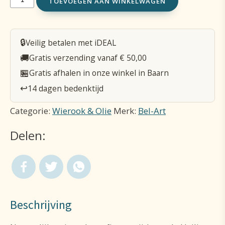
TOEVOEGEN AAN WINKELWAGEN
Wierookstaafjes
-
🔒
Veilig betalen met iDEAL
H
🚚
Gratis verzending vanaf € 50,00
Geest
🏪
Gratis afhalen in onze winkel in Baarn
aantal
↩️
14 dagen bedenktijd
Categorie:
Wierook & Olie
Merk:
Bel-Art
Delen:
Beschrijving