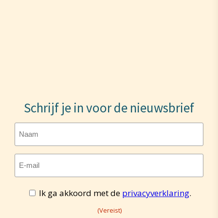
Schrijf je in voor de nieuwsbrief
Naam
E-
mailadres
Toestemming
Ik ga akkoord met de
privacyverklaring
.
(Vereist)
(Vereist)
(Vereist)