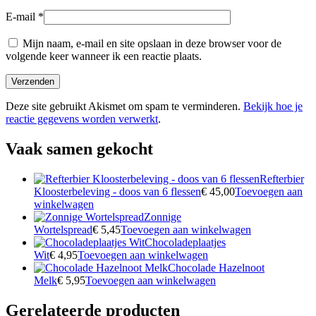
E-mail
*
Mijn naam, e-mail en site opslaan in deze browser voor de
volgende keer wanneer ik een reactie plaats.
Deze site gebruikt Akismet om spam te verminderen.
Bekijk hoe je
reactie gegevens worden verwerkt
.
Vaak samen gekocht
Refterbier
Kloosterbeleving - doos van 6 flessen
€
45,00
Toevoegen aan
winkelwagen
Zonnige
Wortelspread
€
5,45
Toevoegen aan winkelwagen
Chocoladeplaatjes
Wit
€
4,95
Toevoegen aan winkelwagen
Chocolade Hazelnoot
Melk
€
5,95
Toevoegen aan winkelwagen
Gerelateerde producten