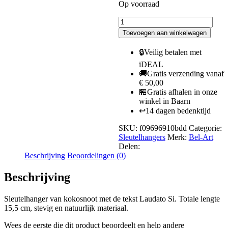
Op voorraad
Laudato
Key
Toevoegen aan winkelwagen
Door
Donker
🔒
Veilig betalen met
Totale
iDEAL
lengte
🚚
Gratis verzending vanaf
15,5
€ 50,00
cm
🏪
Gratis afhalen in onze
aantal
winkel in Baarn
↩️
14 dagen bedenktijd
SKU:
f09696910bdd
Categorie:
Sleutelhangers
Merk:
Bel-Art
Delen:
Beschrijving
Beoordelingen (0)
Beschrijving
Sleutelhanger van kokosnoot met de tekst Laudato Si. Totale lengte
15,5 cm, stevig en natuurlijk materiaal.
Wees de eerste die dit product beoordeelt en help andere