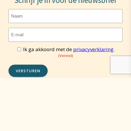
Schrijf je in voor de nieuwsbrief
Naam
E-
mailadres
(Vereist)
Ik ga akkoord met de
privacyverklaring
.
Toestemming
(Vereist)
(Vereist)
VERSTUREN