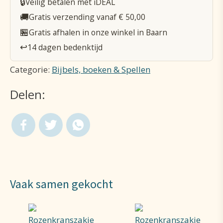
🔒
Veilig betalen met iDEAL
tot
🚚
Gratis verzending vanaf € 50,00
de
🏪
Gratis afhalen in onze winkel in Baarn
Barmhartige
↩️
14 dagen bedenktijd
Christus
Categorie:
Bijbels, boeken & Spellen
aantal
Delen:
Vaak samen gekocht