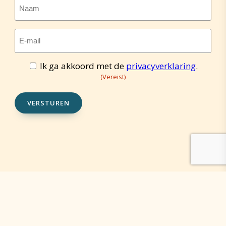
Naam
E-
mailadres
(Vereist)
Ik ga akkoord met de
privacyverklaring
.
Toestemming
(Vereist)
(Vereist)
VERSTUREN