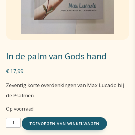
In de palm van Gods hand
€
17,99
Zeventig korte overdenkingen van Max Lucado bij
de Psalmen.
Op voorraad
In
TOEVOEGEN AAN WINKELWAGEN
de