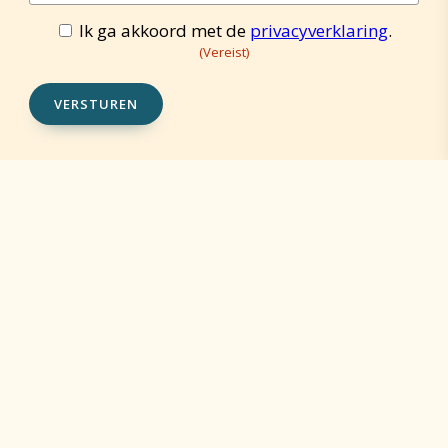
mailadres
(Vereist)
Ik ga akkoord met de
privacyverklaring
.
Toestemming
(Vereist)
(Vereist)
VERSTUREN