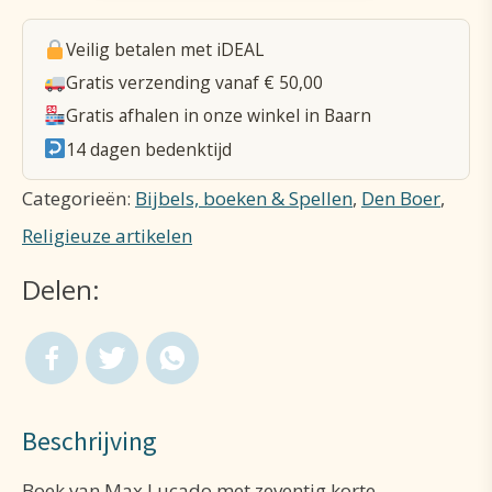
palm
Veilig betalen met iDEAL
van
Gratis verzending vanaf € 50,00
Gods
Gratis afhalen in onze winkel in Baarn
hand
14 dagen bedenktijd
aantal
Categorieën:
Bijbels, boeken & Spellen
,
Den Boer
,
Religieuze artikelen
Delen:
Beschrijving
Boek van Max Lucado met zeventig korte