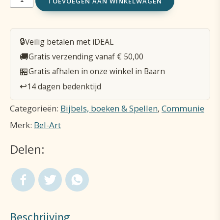
TOEVOEGEN AAN WINKELWAGEN
-
Communie
🔒
Veilig betalen met iDEAL
-
🚚
Gratis verzending vanaf € 50,00
15
🏪
Gratis afhalen in onze winkel in Baarn
X
↩️
14 dagen bedenktijd
6
Categorieën:
Bijbels, boeken & Spellen
,
Communie
cm
Merk:
Bel-Art
aantal
Delen:
Beschrijving