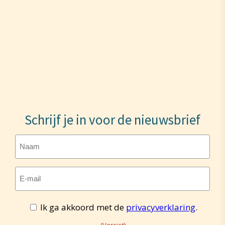
Schrijf je in voor de nieuwsbrief
Naam
E-
mailadres
Toestemming
Ik ga akkoord met de
privacyverklaring
.
(Vereist)
(Vereist)