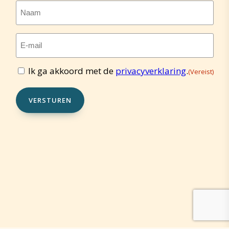
Naam
E-
mailadres
(Vereist)
Ik ga akkoord met de
privacyverklaring
.
(Vereist)
Toestemming
(Vereist)