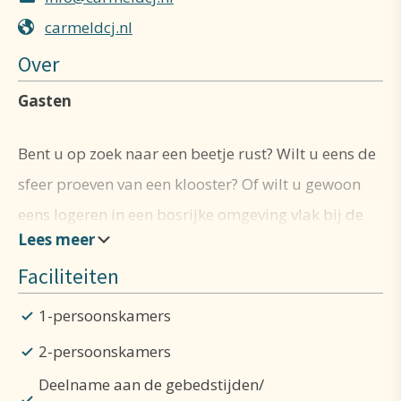
carmeldcj.nl
Over
Gasten
Bent u op zoek naar een beetje rust? Wilt u eens de
sfeer proeven van een klooster? Of wilt u gewoon
eens logeren in een bosrijke omge­ving vlak bij de
duinen? De zusters ont­van­gen u graag!
Faciliteiten
Op ons klooster­com­plex hebben we een aantal
1-persoonskamers
gasten­ka­mers die open staan voor gasten die
2-persoonskamers
graag eens bij ons willen ver­blij­ven. We be­schik­ken
Deelname aan de gebedstijden/
over een aantal ver­schil­lende kamers en over