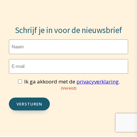
Schrijf je in voor de nieuwsbrief
Naam
E-
mailadres
(Vereist)
Ik ga akkoord met de
privacyverklaring
.
Toestemming
(Vereist)
(Vereist)
VERSTUREN