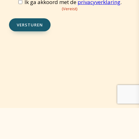
Ik ga akkoord met de
privacyverklaring
.
Toestemming
(Vereist)
(Vereist)
VERSTUREN