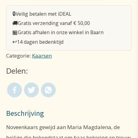
Magdalena
🔒
Veilig betalen met iDEAL
aantal
🚚
Gratis verzending vanaf € 50,00
🏪
Gratis afhalen in onze winkel in Baarn
↩️
14 dagen bedenktijd
Categorie:
Kaarsen
Delen:
Beschrijving
Noveenkaars gewijd aan Maria Magdalena, de
heilige die bekendstaat om haar bekering en trouw