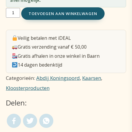
snel mogelijk.
Kaars
TOEVOEGEN AAN WINKELWAGEN
gedecoreerd
M
Veilig betalen met iDEAL
200*60mm
Gratis verzending vanaf € 50,00
aantal
Gratis afhalen in onze winkel in Baarn
14 dagen bedenktijd
Categorieën:
Abdij Koningsoord
,
Kaarsen
,
Kloosterproducten
Delen: