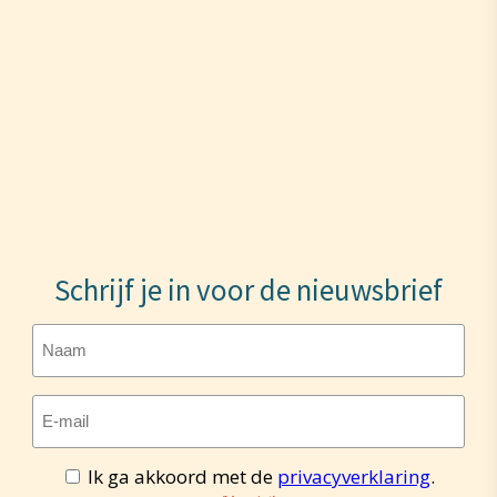
Schrijf je in voor de nieuwsbrief
Naam
E-
mailadres
(Vereist)
Ik ga akkoord met de
privacyverklaring
.
Toestemming
(Vereist)