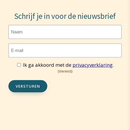
Schrijf je in voor de nieuwsbrief
Naam
E-
mailadres
(Vereist)
Ik ga akkoord met de
privacyverklaring
.
Toestemming
(Vereist)
(Vereist)
VERSTUREN