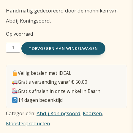
Handmatig gedecoreerd door de monniken van
Abdij Koningsoord.
Op voorraad
Kaars
TOEVOEGEN AAN WINKELWAGEN
gedecoreerd
XL
Veilig betalen met iDEAL
300*80mm
Gratis verzending vanaf € 50,00
aantal
Gratis afhalen in onze winkel in Baarn
14 dagen bedenktijd
Categorieën:
Abdij Koningsoord
,
Kaarsen
,
Kloosterproducten