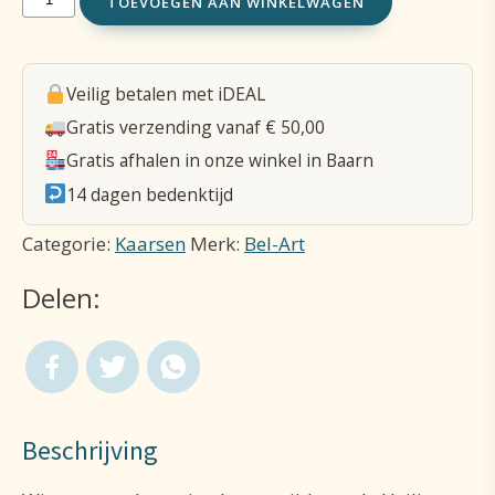
TOEVOEGEN AAN WINKELWAGEN
in
glas
Veilig betalen met iDEAL
/
Gratis verzending vanaf € 50,00
wit
Gratis afhalen in onze winkel in Baarn
/
14 dagen bedenktijd
Heilige
Categorie:
Kaarsen
Merk:
Bel-Art
Familie
Delen:
aantal
Beschrijving