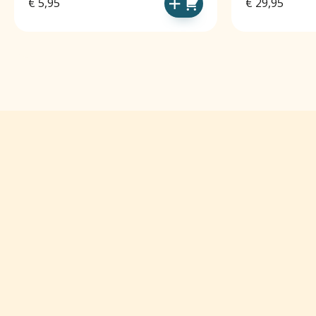
€
5,95
€
29,95