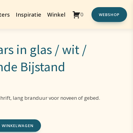
ters
Inspiratie
Winkel
0
WEBSHOP
s in glas / wit /
nde Bijstand
hrift, lang branduur voor noveen of gebed.
N WINKELWAGEN