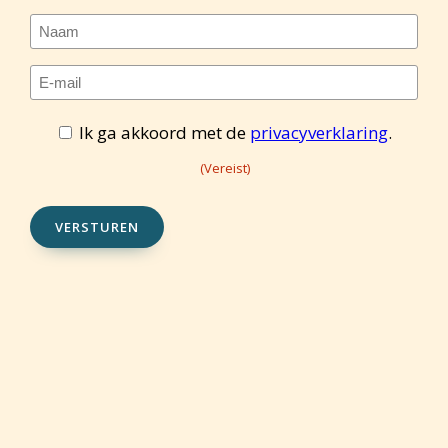
Naam
E-
mailadres
Toestemming
Ik ga akkoord met de
privacyverklaring
.
(Vereist)
(Vereist)
(Vereist)