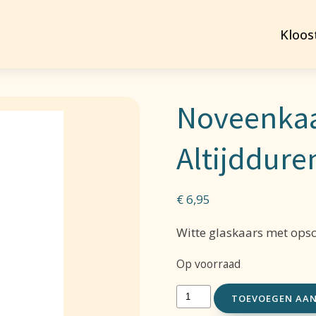
Kloos
Noveenkaar
Altijddure
€
6,95
Witte glaskaars met opsc
Op voorraad
Noveenkaars
TOEVOEGEN AA