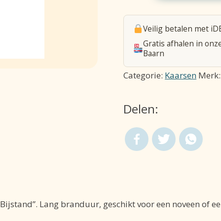
in
glas
Veilig betalen met iD
/
Gratis afhalen in onz
wit
Baarn
/
Categorie:
Kaarsen
Merk
Altijddurende
Bijstand
Delen:
aantal
e Bijstand”. Lang branduur, geschikt voor een noveen of