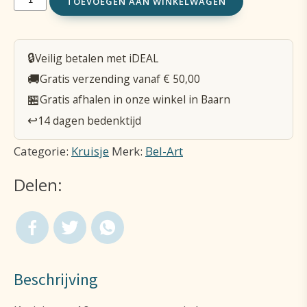
TOEVOEGEN AAN WINKELWAGEN
Liefde
10
🔒
Veilig betalen met iDEAL
cm
🚚
Gratis verzending vanaf € 50,00
Hart
🏪
Gratis afhalen in onze winkel in Baarn
oranje
↩️
14 dagen bedenktijd
bloemen
Categorie:
Kruisje
Merk:
Bel-Art
aantal
Delen:
Beschrijving