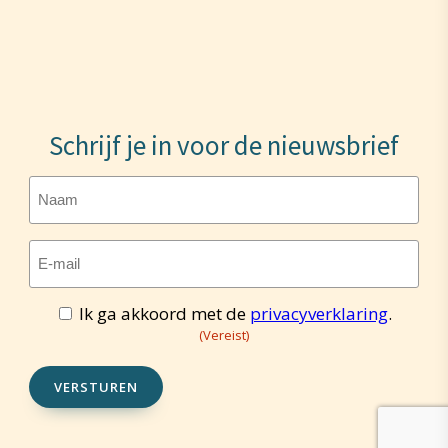
Schrijf je in voor de nieuwsbrief
Naam
E-
mailadres
(Vereist)
Ik ga akkoord met de
privacyverklaring
.
Toestemming
(Vereist)
(Vereist)
VERSTUREN