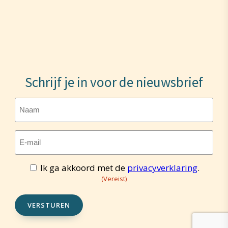
Schrijf je in voor de nieuwsbrief
Naam
E-
mailadres
(Vereist)
Ik ga akkoord met de
privacyverklaring
.
Toestemming
(Vereist)
(Vereist)
VERSTUREN