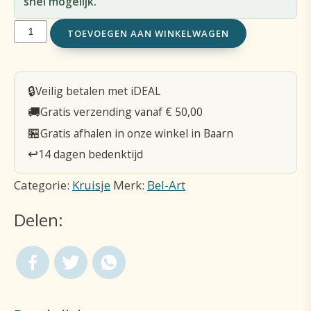
snel mogelijk.
Kruisbeeld
TOEVOEGEN AAN WINKELWAGEN
/
hout
🔒
Veilig betalen met iDEAL
14X10cm
🚚
Gratis verzending vanaf € 50,00
De
🏪
Gratis afhalen in onze winkel in Baarn
Heer
↩️
14 dagen bedenktijd
is
Categorie:
Kruisje
Merk:
Bel-Art
mijn
Delen:
herder
aantal